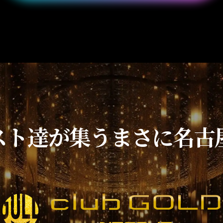
スト達が集う
まさに
名古