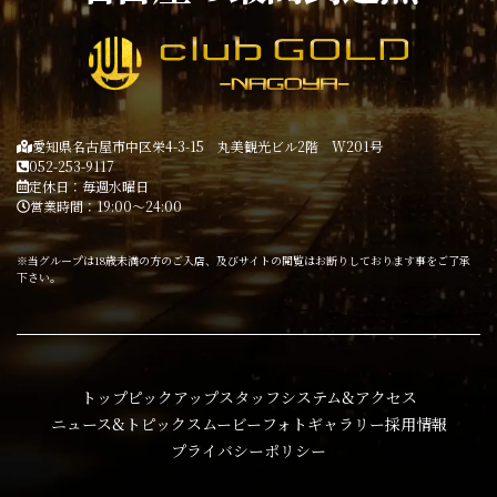
愛知県名古屋市中区栄4-3-15 丸美観光ビル2階 W201号
052-253-9117
定休日：毎週水曜日
営業時間：19:00～24:00
※当グループは18歳未満の方のご入店、及びサイトの閲覧はお断りしております事をご了承
下さい。
トップ
ピックアップ
スタッフ
システム&アクセス
ニュース&トピックス
ムービー
フォトギャラリー
採用情報
プライバシーポリシー