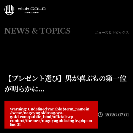
NEWS & TOPICS
ニュース＆トピックス
【プレゼント選び】男が喜ぶもの第一位
が明らかに...
Warning
: Undefined variable $term_name in
/home/nagoyagold/nagoya-
2026.07.01
gold.com/public_html/official/wp-
content/themes/nagoyagold/single.php
on
line
31