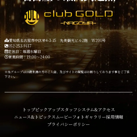
愛知県名古屋市中区栄4-3-15 丸美観光ビル2階 W201号
052-253-9117
定休日：毎週水曜日
営業時間：19:00～24:00
※当グループは18歳未満の方のご入店、及びサイトの閲覧はお断りしております事をご了承
下さい。
トップ
ピックアップ
スタッフ
システム&アクセス
ニュース&トピックス
ムービー
フォトギャラリー
採用情報
プライバシーポリシー