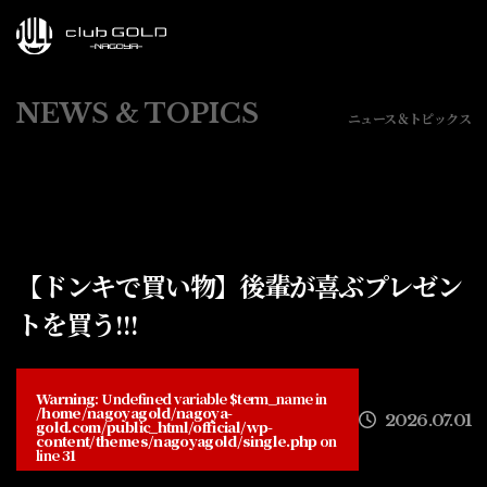
NEWS & TOPICS
ニュース＆トピックス
【ドンキで買い物】後輩が喜ぶプレゼン
トを買う!!!
Warning
: Undefined variable $term_name in
/home/nagoyagold/nagoya-
2026.07.01
gold.com/public_html/official/wp-
content/themes/nagoyagold/single.php
on
line
31