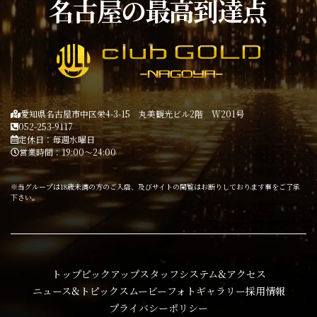
名古屋の最高到達点
愛知県名古屋市中区栄4-3-15 丸美観光ビル2階 W201号
052-253-9117
定休日：毎週水曜日
営業時間：19:00～24:00
※当グループは18歳未満の方のご入店、及びサイトの閲覧はお断りしております事をご了承
下さい。
トップ
ピックアップ
スタッフ
システム&アクセス
ニュース&トピックス
ムービー
フォトギャラリー
採用情報
プライバシーポリシー